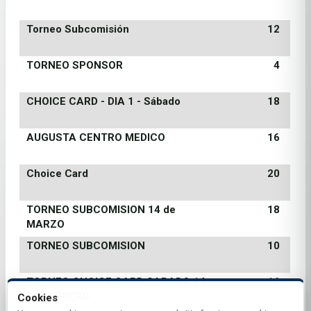
Torneo Subcomisión
12
TORNEO SPONSOR
4
CHOICE CARD - DIA 1 - Sábado
18
AUGUSTA CENTRO MEDICO
16
Choice Card
20
TORNEO SUBCOMISION 14 de
18
MARZO
TORNEO SUBCOMISION
10
TORNEO CHOICE CARD SABADO 14
16
DE FEBRERO
Cookies