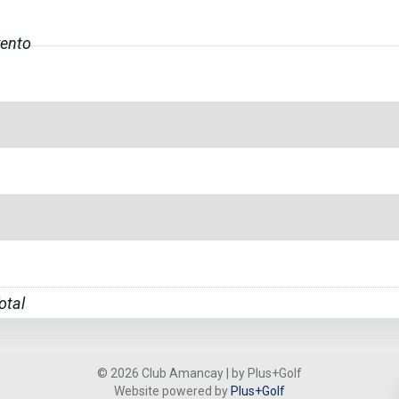
ento
otal
© 2026 Club Amancay | by Plus+Golf
Website powered by
Plus+Golf