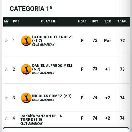
CATEGORíA 1ª
MY
POS
P L A Y E R
HOLE
HOY
SCR
TOTAL
PATRICIO GUTIERREZ
72
☆
1
F
Par
72
(-3.7)
CLUB AMANCAY
DANIEL ALFREDO MELI
73
☆
2
F
+1
73
(6.7)
CLUB AMANCAY
NICOLAS GOMEZ (2.7)
74
☆
3
F
+2
74
CLUB AMANCAY
Rodolfo YANZÓN DE LA
☆
4
F
74
+2
74
TORRE (3.5)
CLUB AMANCAY