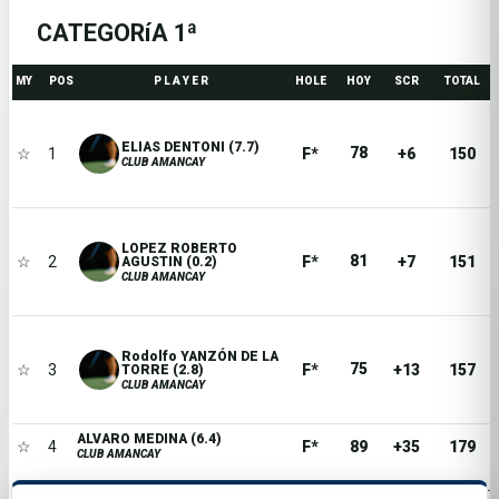
CATEGORíA 1ª
MY
POS
P L A Y E R
HOLE
HOY
SCR
TOTAL
ELIAS DENTONI (7.7)
78
☆
1
F*
+6
150
CLUB AMANCAY
LOPEZ ROBERTO
81
☆
2
F*
+7
151
AGUSTIN (0.2)
CLUB AMANCAY
Rodolfo YANZÓN DE LA
75
☆
3
F*
+13
157
TORRE (2.8)
CLUB AMANCAY
ALVARO MEDINA (6.4)
☆
4
F*
89
+35
179
CLUB AMANCAY