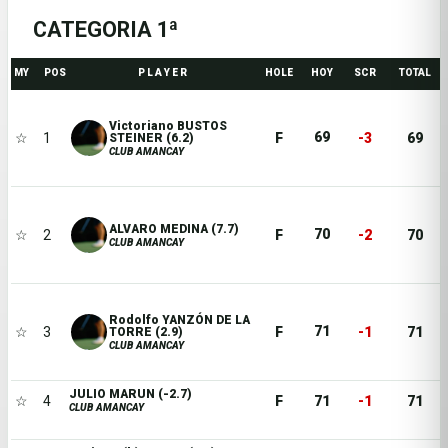
CATEGORIA 1ª
MY
POS
P L A Y E R
HOLE
HOY
SCR
TOTAL
Victoriano BUSTOS
69
☆
1
F
-3
69
STEINER (6.2)
CLUB AMANCAY
ALVARO MEDINA (7.7)
70
☆
2
F
-2
70
CLUB AMANCAY
Rodolfo YANZÓN DE LA
71
☆
3
F
-1
71
TORRE (2.9)
CLUB AMANCAY
JULIO MARUN (-2.7)
☆
4
F
71
-1
71
CLUB AMANCAY